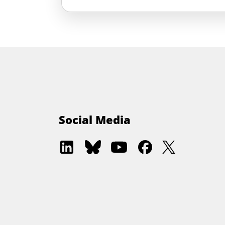
Social Media
Software
Software
Software
Software
Software
Architecture
Architecture
Architecture
Architecture
Architectur
Academy
Community
Summit
Summit
Summit
on
on
on
on
on
LinkedIn
Bluesky
YouTube
Facebook
Twitter