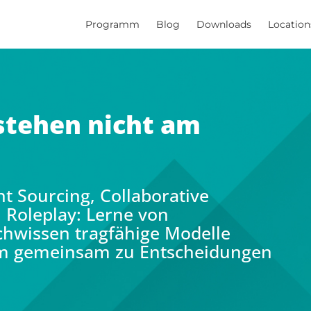
Programm
Blog
Downloads
Location
stehen nicht am
n
t Sourcing, Collaborative
 Roleplay: Lerne von
achwissen tragfähige Modelle
am gemeinsam zu Entscheidungen