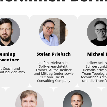
enning
Stefan
Priebsch
Michael
hwentner
Stefan Priebsch ist
Fellow bei 
Softwarearchitekt,
Schwerpunkt
r, Coach und
Trainer, Autor, Redner
Domain-driven
ant bei der WPS
und Mitbegründer sowie
Team Topologie
CEO von The PHP
technische Arch
Consulting Company
und die Transf