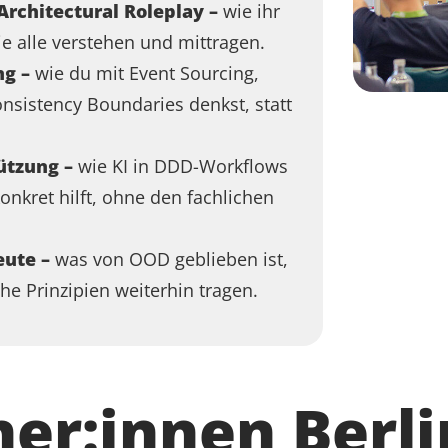
Architectural Roleplay –
wie ihr
 alle verstehen und mittragen
.
ng –
wie du mit Event Sourcing,
sistency Boundaries denkst, statt
ützung –
wie KI in DDD-Workflows
nkret hilft, ohne den fachlichen
eute –
was von OOD geblieben ist,
he Prinzipien weiterhin tragen
.
ner:innen Berli