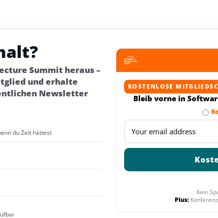
halt?
tecture Summit heraus –
glied und erhalte
KOSTENLOSE MITGLIEDS
entlichen Newsletter
Bleib vorne in Softwa
Be
wenn du Zeit hättest
Kein Sp
Plus:
Konferenz
rufbar