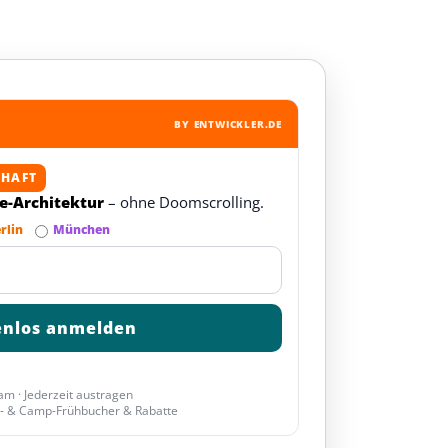
BY ENTWICKLER.DE
CHAFT
re-Architektur
– ohne Doomscrolling.
rlin
München
am · Jederzeit austragen
- & Camp-Frühbucher & Rabatte