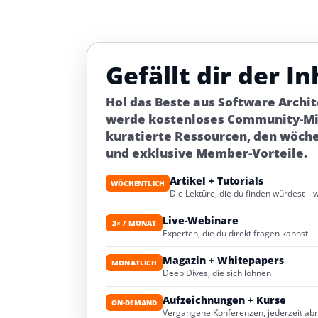
Gefällt dir der In
Hol das Beste aus Software Archi
werde kostenloses Community-Mit
kuratierte Ressourcen, den wöch
und exklusive Member-Vorteile.
Artikel + Tutorials
WÖCHENTLICH
Die Lektüre, die du finden würdest – 
Live-Webinare
2× / MONAT
Experten, die du direkt fragen kannst
Magazin + Whitepapers
MONATLICH
Deep Dives, die sich lohnen
Aufzeichnungen + Kurse
ON-DEMAND
Vergangene Konferenzen, jederzeit ab