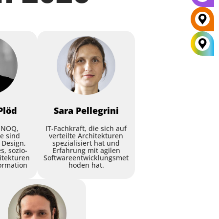
Plöd
Sara
Pellegrini
INNOQ,
IT-Fachkraft, die sich auf
e sind
verteilte Architekturen
 Design,
spezialisiert hat und
s, sozio-
Erfahrung mit agilen
itekturen
Softwareentwicklungsmet
ormation
hoden hat.