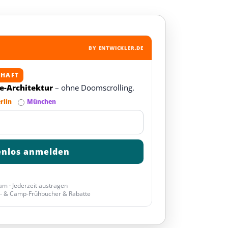
BY ENTWICKLER.DE
CHAFT
re-Architektur
– ohne Doomscrolling.
rlin
München
am · Jederzeit austragen
- & Camp-Frühbucher & Rabatte