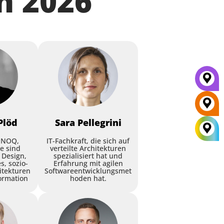
n 2026
Plöd
Sara
Pellegrini
INNOQ,
IT-Fachkraft, die sich auf
e sind
verteilte Architekturen
 Design,
spezialisiert hat und
s, sozio-
Erfahrung mit agilen
itekturen
Softwareentwicklungsmet
ormation
hoden hat.