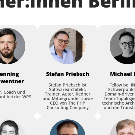
ner:innen Berli
enning
Stefan
Priebsch
Michael
hwentner
Stefan Priebsch ist
Fellow bei 
Softwarearchitekt,
Schwerpunkt
r, Coach und
Trainer, Autor, Redner
Domain-driven
ant bei der WPS
und Mitbegründer sowie
Team Topologie
CEO von The PHP
technische Arch
Consulting Company
und die Transf