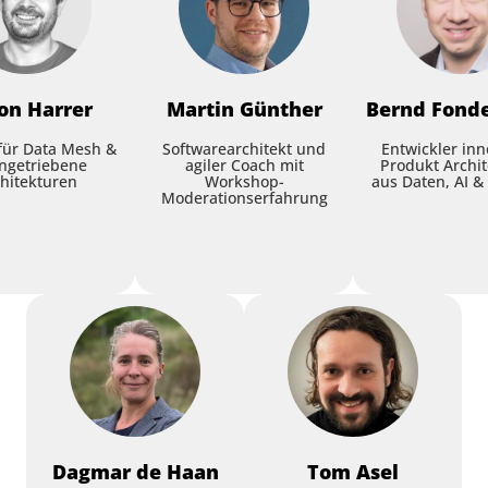
on
Harrer
Martin
Günther
Bernd
Fond
für Data Mesh &
Softwarearchitekt und
Entwickler inn
ngetriebene
agiler Coach mit
Produkt Archi
hitekturen
Workshop-
aus Daten, AI &
Moderationserfahrung
Dagmar
de Haan
Tom
Asel