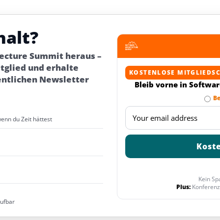
halt?
tecture Summit heraus –
glied und erhalte
KOSTENLOSE MITGLIEDS
entlichen Newsletter
Bleib vorne in Softwa
Be
wenn du Zeit hättest
Kein Sp
Plus:
Konferenz
rufbar