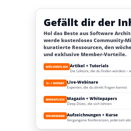
Gefällt dir der In
Hol das Beste aus Software Archi
werde kostenloses Community-Mit
kuratierte Ressourcen, den wöch
und exklusive Member-Vorteile.
Artikel + Tutorials
WÖCHENTLICH
Die Lektüre, die du finden würdest – 
Live-Webinare
2× / MONAT
Experten, die du direkt fragen kannst
Magazin + Whitepapers
MONATLICH
Deep Dives, die sich lohnen
Aufzeichnungen + Kurse
ON-DEMAND
Vergangene Konferenzen, jederzeit ab