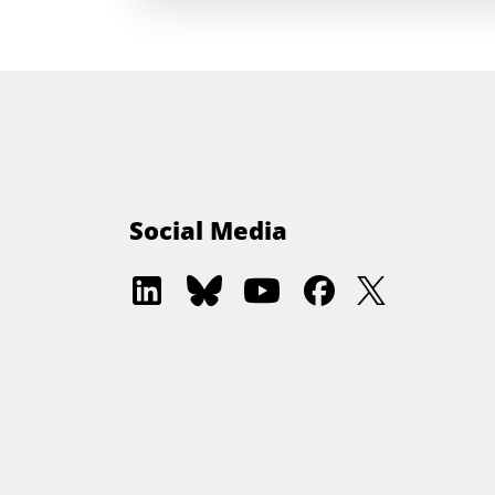
Social Media
Software
Software
Software
Software
Software
Architecture
Architecture
Architecture
Architecture
Architectur
Academy
Community
Summit
Summit
Summit
on
on
on
on
on
LinkedIn
Bluesky
YouTube
Facebook
Twitter