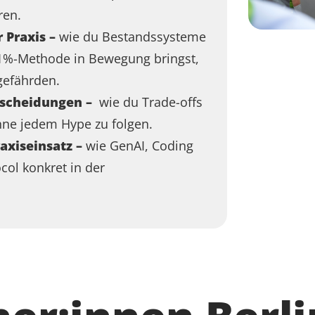
ren.
 Praxis –
wie du Bestandssysteme
1%-Methode in Bewegung bringst,
gefährden.
tscheidungen –
wie du Trade-offs
ohne jedem Hype zu folgen
.
axiseinsatz –
wie GenAI, Coding
col konkret in der