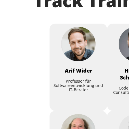
Track Trai
Arif
Wider
H
Sc
Professor für
Softwareentwicklung und
Code
IT-Berater
Consult