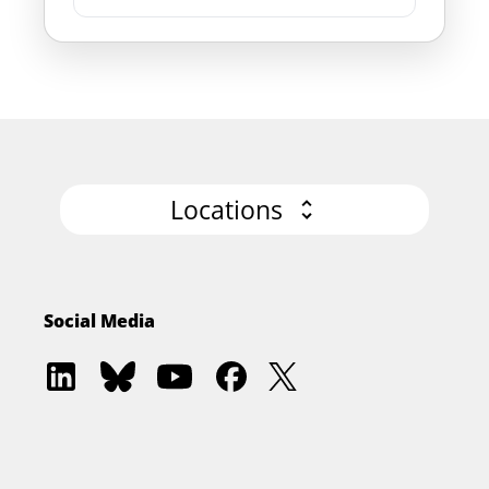
Locations
Social Media
Software
Software
Software
Software
Software
Architecture
Architecture
Architecture
Architecture
Architecture
Academy
Community
Summit
Summit
Summit
on
on
on
on
on
LinkedIn
Bluesky
YouTube
Facebook
Twitter