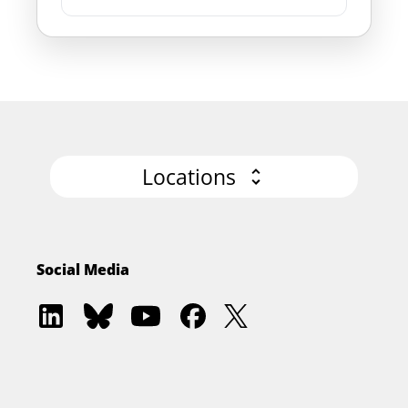
Locations
Social Media
Software
Software
Software
Software
Software
Architecture
Architecture
Architecture
Architecture
Architecture
Academy
Community
Summit
Summit
Summit
on
on
on
on
on
LinkedIn
Bluesky
YouTube
Facebook
Twitter