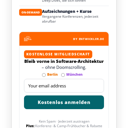
Deep Dives, die sich lohnen
Aufzeichnungen + Kurse
ON-DEMAND
Vergangene Konferenzen, jederzeit
abrufbar
BY ENTWICKLER.DE
KOSTENLOSE MITGLIEDSCHAFT
Bleib vorne in Software-Architektur
– ohne Doomscrolling.
Berlin
München
Kein Spam · Jederzeit austragen
Plus:
Konferenz- & Camp-Frühbucher & Rabatte