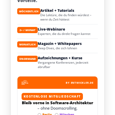
Vorteile.
Artikel + Tutorials
WÖCHENTLICH
Die Lektüre, die du finden würdest –
wenn du Zeit hättest
Live-Webinare
2× / MONAT
Experten, die du direkt fragen kannst
Magazin + Whitepapers
MONATLICH
Deep Dives, die sich lohnen
Aufzeichnungen + Kurse
ON-DEMAND
Vergangene Konferenzen, jederzeit
abrufbar
BY ENTWICKLER.DE
KOSTENLOSE MITGLIEDSCHAFT
Bleib vorne in Software-Architektur
– ohne Doomscrolling.
Berlin
München