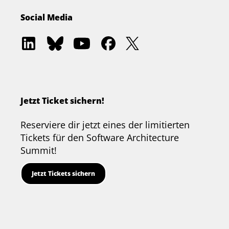
Social Media
Software
Software
Software
Software
Software
Architecture
Architecture
Architecture
Architecture
Architecture
Academy
Community
Summit
Summit
Summit
on
on
on
on
on
LinkedIn
Bluesky
YouTube
Facebook
Twitter
Jetzt Ticket sichern!
Reserviere dir jetzt eines der limitierten
Tickets für den Software Architecture
Summit!
Jetzt Tickets sichern