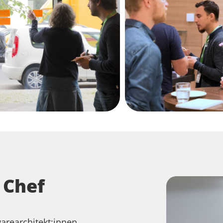
 Chef
arearchitekt:innen,