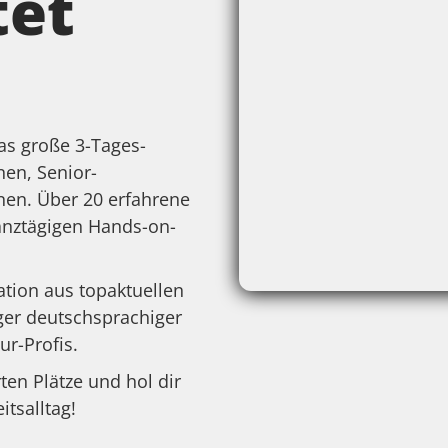
tet
as große 3-Tages-
nen, Senior-
nnen. Über 20 erfahrene
ganztägigen Hands-on-
ation aus topaktuellen
er deutschsprachiger
ur-Profis.
rten Plätze und hol dir
itsalltag!