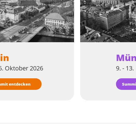
Mün
in
9. - 13
16. Oktober 2026
Summi
mmit entdecken