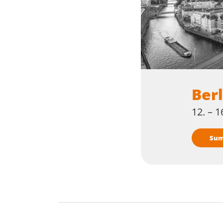
Berl
12. – 
Su