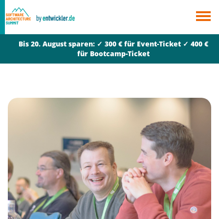
×
Berlin
Bis 20. August sparen: ✓ 300 € für Event-Ticket ✓ 400 €
München
für Bootcamp-Ticket
Alle