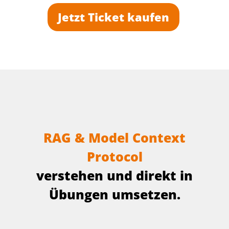
Jetzt Ticket kaufen
R
A
G
&
M
o
d
e
l
C
o
n
t
e
x
t
P
r
o
t
o
c
o
l
v
e
r
s
t
e
h
e
n
u
n
d
d
i
r
e
k
t
i
n
Ü
b
u
n
g
e
n
u
m
s
e
t
z
e
n
.