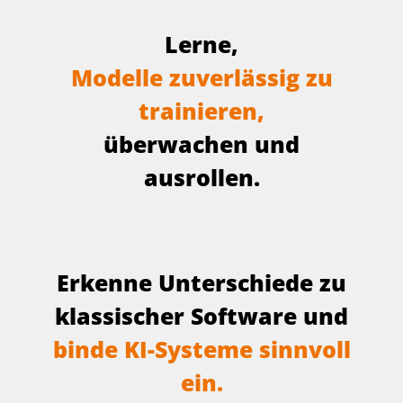
L
e
r
n
e
,
M
o
d
e
l
l
e
z
u
v
e
r
l
ä
s
s
i
g
z
u
t
r
a
i
n
i
e
r
e
n
,
ü
b
e
r
w
a
c
h
e
n
u
n
d
a
u
s
r
o
l
l
e
n
.
E
r
k
e
n
n
e
U
n
t
e
r
s
c
h
i
e
d
e
z
u
k
l
a
s
s
i
s
c
h
e
r
S
o
f
t
w
a
r
e
u
n
d
b
i
n
d
e
K
I
-
S
y
s
t
e
m
e
s
i
n
n
v
o
l
l
e
i
n
.