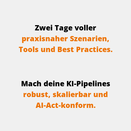
Z
w
e
i
T
a
g
e
v
o
l
l
e
r
p
r
a
x
i
s
n
a
h
e
r
S
z
e
n
a
r
i
e
n
,
T
o
o
l
s
u
n
d
B
e
s
t
P
r
a
c
t
i
c
e
s
.
M
a
c
h
d
e
i
n
e
K
I
-
P
i
p
e
l
i
n
e
s
r
o
b
u
s
t
,
s
k
a
l
i
e
r
b
a
r
u
n
d
A
I
-
A
c
t
-
k
o
n
f
o
r
m
.