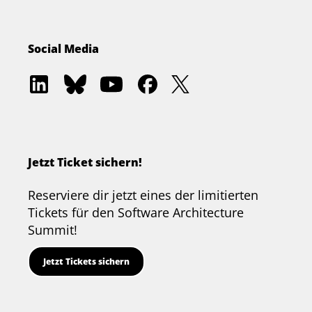
Social Media
Software
Software
Software
Software
Software
Architecture
Architecture
Architecture
Architecture
Architecture
Academy
Community
Summit
Summit
Summit
on
on
on
on
on
LinkedIn
Bluesky
YouTube
Facebook
Twitter
Jetzt Ticket sichern!
Reserviere dir jetzt eines der limitierten
Tickets für den Software Architecture
Summit!
Jetzt Tickets sichern