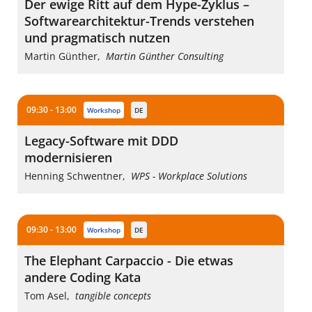
Der ewige Ritt auf dem Hype-Zyklus –
Softwarearchitektur-Trends verstehen
und pragmatisch nutzen
Martin Günther
,
Martin Günther Consulting
09:30 - 13:00
workshop
DE
Legacy-Software mit DDD
modernisieren
Henning Schwentner
,
WPS - Workplace Solutions
09:30 - 13:00
workshop
DE
The Elephant Carpaccio - Die etwas
andere Coding Kata
Tom Asel
,
tangible concepts