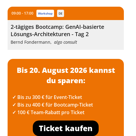
09:00 - 17:00
workshop
DE
2-tägiges Bootcamp: GenAI-basierte
Lösungs-Architekturen - Tag 2
Bernd Fondermann
,
algo consult
Bis 20. August 2026 kannst
du sparen:
✓ Bis zu 300 € für Event-Ticket
✓ Bis zu 400 € für Bootcamp-Ticket
✓ 100 € Team-Rabatt pro Ticket
Ticket kaufen