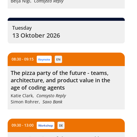
Beija Nigl
,
Comsysto Reply
Tuesday
13 Oktober 2026
08:30 - 09:15
keynote
EN
The pizza party of the future - teams,
architecture, and product value in the
age of coding agents
Katie Clark
,
Comsysto Reply
Simon Rohrer
,
Saxo Bank
09:30 - 13:00
workshop
DE