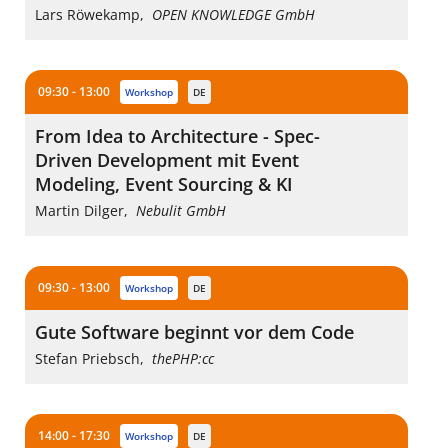
Lars Röwekamp
,
OPEN KNOWLEDGE GmbH
09:30 - 13:00
workshop
DE
From Idea to Architecture - Spec-
Driven Development mit Event
Modeling, Event Sourcing & KI
Martin Dilger
,
Nebulit GmbH
09:30 - 13:00
workshop
DE
Gute Software beginnt vor dem Code
Stefan Priebsch
,
thePHP:cc
14:00 - 17:30
workshop
DE