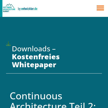
×
Berlin
München
Alle
Downloads –
Kostenfreies
Whitepaper
Continuous
Architecture Teil 2: