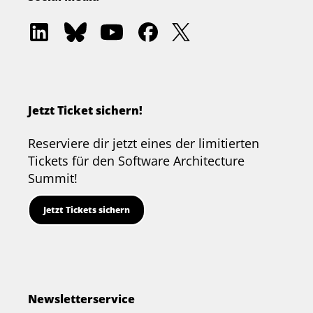
Software
Software
Software
Software
Software
Architecture
Architecture
Architecture
Architecture
Architecture
Academy
Community
Summit
Summit
Summit
on
on
on
on
on
LinkedIn
Bluesky
YouTube
Facebook
Twitter
Jetzt Ticket sichern!
Reserviere dir jetzt eines der limitierten
Tickets für den Software Architecture
Summit!
Jetzt Tickets sichern
Newsletterservice