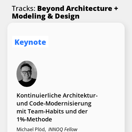
Tracks:
Beyond Architecture +
Architekturentscheidungen
Modeling & Design
Beija Nigl
,
Comsysto Reply
Workshop
Keynote
Architekt:in mit Wirkung –
Kontinuierliche Architektur-
Rollenverständnis jenseits
und Code-Modernisierung
der Technik
mit Team-Habits und der
1%-Methode
Eberhard Wolff
,
SWAGLab
Michael Plöd
,
INNOQ Fellow