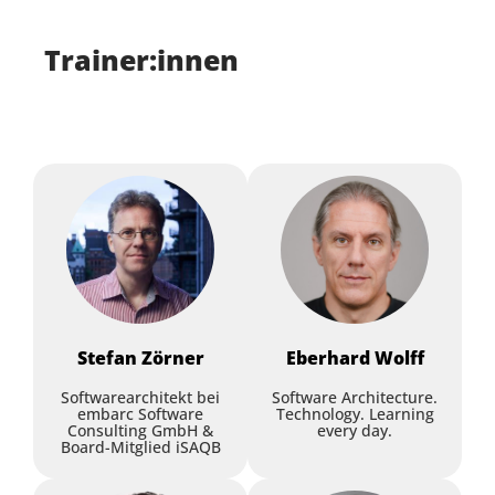
Trainer:innen
Ethical Code: Software mit
Integrität und
Platform Engineering und
Verantwortung entwickeln
IDP: Von Templates zu
Golden Paths – Developer
Henning Schwentner
,
WPS -
Workplace Solutions
Experience gestalten
Dr. Axel Koldewey
,
adesso SE
Ingo Weichsel
,
adesso SE
Workshop
Andreas Voigt
,
adesso SE
Stefan
Zörner
Eberhard
Wolff
Workshop
Softwarearchitekt bei
Software Architecture.
embarc Software
Technology. Learning
Consulting GmbH &
every day.
Board-Mitglied iSAQB