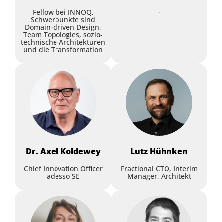
Alexander Kaserbacher
,
embarc
Fellow bei INNOQ,
-
Software Consulting GmbH
Schwerpunkte sind
Workshop
Domain-driven Design,
Team Topologies, sozio-
technische Architekturen
Workshop
und die Transformation
Model Context Protocol -
Architectural Deep Dive
Domain-Driven Design in
Rainer Stropek
,
software architects
Dr. Axel
Koldewey
Lutz
Hühnken
Legacy-Systemen –
Strategien für erfolgreiche
Chief Innovation Officer
Fractional CTO, Interim
adesso SE
Manager, Architekt
Transformation
Henning Schwentner
,
WPS -
Workplace Solutions