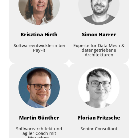
Workshop
Krisztina
Hirth
Simon
Harrer
Softwareentwicklerin bei
Experte für Data Mesh &
PayFit
datengetriebene
Architekturen
Agentic Systems Teil 2:
Architekturarbeit mit
Agentic Systems
Stefan Zörner
,
embarc Software
Consulting GmbH
Alexander Kaserbacher
,
embarc
Martin
Günther
Florian
Fritzsche
Software Consulting GmbH
Softwarearchitekt und
Senior Consultant
agiler Coach mit
Workshop-