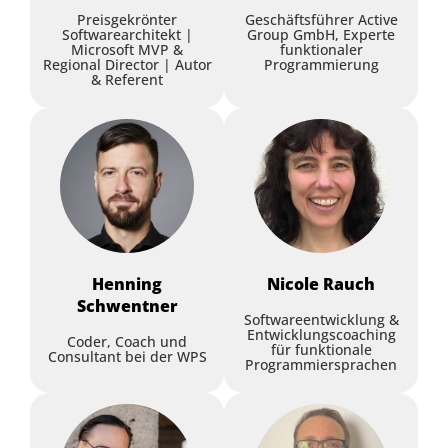
Softwarearchitektur mit
Nicole Rauch
,
Softwareentwicklung &
Preisgekrönter
Geschäftsführer Active
Softwarearchitekt |
Group GmbH, Experte
Entwicklungscoaching
Spring Modulith und
Microsoft MVP &
funktionaler
Martin Günther
,
Martin Günther
Regional Director | Autor
Programmierung
Domain-driven Design
& Referent
Consulting
Nicole Rauch
,
Softwareentwicklung &
Entwicklungscoaching
Martin Günther
,
Martin Günther
Keynote
Consulting
Keynote
Henning
Nicole
Rauch
Schwentner
Softwareentwicklung &
Entwicklungscoaching
Organisations-Architektur
Coder, Coach und
für funktionale
Consultant bei der WPS
für Software-
Programmiersprachen
Architekt:innen - was Du
selbst tun kannst, um Euren
Becoming a DDD Company -