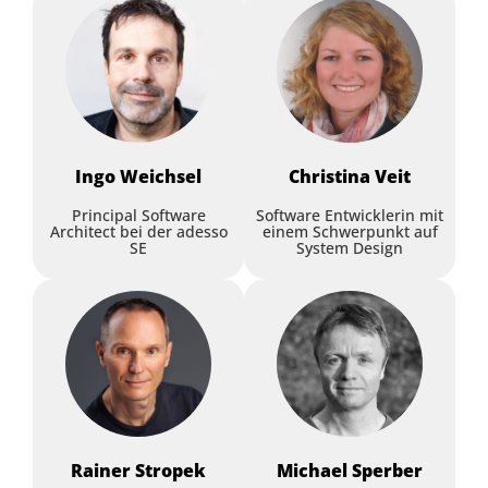
Event-Driven Architecture
in Java - ein
praxisorientierter Deep
Dive
Architekt:in mit Wirkung –
Rollenverständnis jenseits
Lutz Hühnken
,
Selbstständiger
der Technik
Engineering-Manager
Ingo
Weichsel
Christina
Veit
Eberhard Wolff
,
SWAGLab
Principal Software
Software Entwicklerin mit
Architect bei der adesso
einem Schwerpunkt auf
Workshop
SE
System Design
Workshop
Clean Code in alten und
neuen Umgebungen
Rainer
Stropek
Michael
Sperber
Modulare