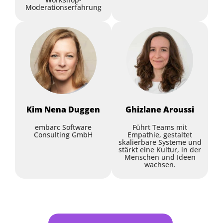
Workshop
Moderationserfahrung
Tactical Design –
Kim Nena
Duggen
Ghizlane
Aroussi
Praxisbericht eines
Breakthroughs beim
embarc Software
Führt Teams mit
Consulting GmbH
Empathie, gestaltet
Aggregate Design
skalierbare Systeme und
stärkt eine Kultur, in der
Christina Veit
,
BarmeniaGothaer
Menschen und Ideen
wachsen.
Morten Pohlers
,
BarmeniaGothaer