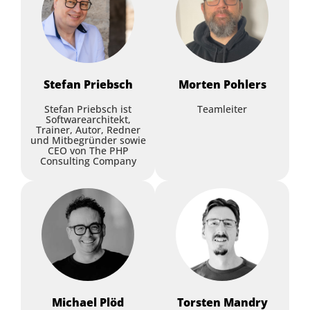
Flow in der Entwicklung zu
One Story, Two Lenses
optimieren
Ghizlane Aroussi
,
PayFit
Kim Nena Duggen
,
embarc Software
Krisztina Hirth
,
PayFit
Consulting GmbH
Stefan
Priebsch
Morten
Pohlers
Workshop
Keynote
Stefan Priebsch ist
Teamleiter
Softwarearchitekt,
Trainer, Autor, Redner
und Mitbegründer sowie
CEO von The PHP
Consulting Company
Agentic Systems Teil 1: Baue
Agentic AI ist der nächste
deinen ersten autonomen
große Schritt der
KI-Agenten
generativen KI
Stefan Zörner
,
embarc Software
Simon Harrer
,
Entropy Data
Consulting GmbH
Michael
Plöd
Torsten
Mandry