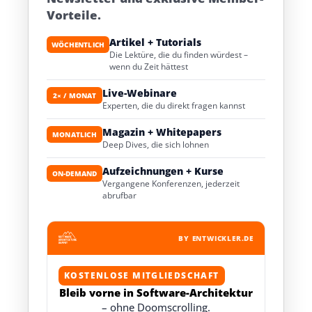
Vorteile.
Artikel + Tutorials
WÖCHENTLICH
Die Lektüre, die du finden würdest –
wenn du Zeit hättest
Live-Webinare
2× / MONAT
Experten, die du direkt fragen kannst
Magazin + Whitepapers
MONATLICH
Deep Dives, die sich lohnen
Aufzeichnungen + Kurse
ON-DEMAND
Vergangene Konferenzen, jederzeit
abrufbar
BY ENTWICKLER.DE
KOSTENLOSE MITGLIEDSCHAFT
Bleib vorne in Software-Architektur
– ohne Doomscrolling.