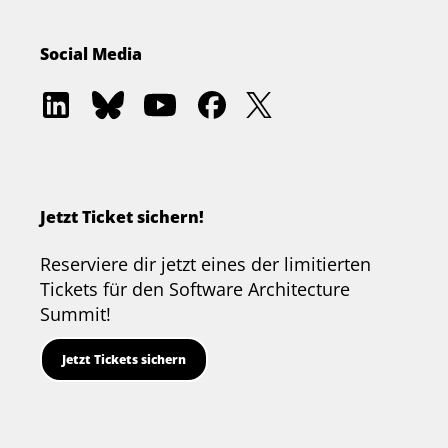
Social Media
Software
Software
Software
Software
Software
Architecture
Architecture
Architecture
Architecture
Architecture
Academy
Community
Summit
Summit
Summit
on
on
on
on
on
LinkedIn
Bluesky
YouTube
Facebook
Twitter
Jetzt Ticket sichern!
Reserviere dir jetzt eines der limitierten
Tickets für den Software Architecture
Summit!
Jetzt Tickets sichern