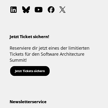
Software
Software
Software
Software
Software
Architecture
Architecture
Architecture
Architecture
Architecture
Academy
Community
Summit
Summit
Summit
on
on
on
on
on
LinkedIn
Bluesky
YouTube
Facebook
Twitter
Jetzt Ticket sichern!
Reserviere dir jetzt eines der limitierten
Tickets für den Software Architecture
Summit!
Jetzt Tickets sichern
Newsletterservice