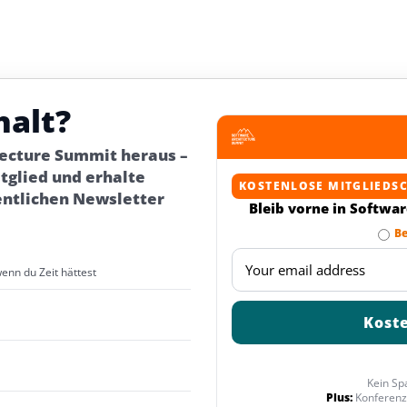
halt?
tecture Summit heraus –
glied und erhalte
KOSTENLOSE MITGLIEDS
entlichen Newsletter
Bleib vorne in Softwa
Be
wenn du Zeit hättest
Kein Sp
Plus:
Konferenz