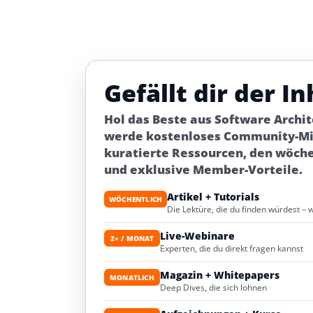
Gefällt dir der In
Hol das Beste aus Software Archi
werde kostenloses Community-Mit
kuratierte Ressourcen, den wöch
und exklusive Member-Vorteile.
Artikel + Tutorials
WÖCHENTLICH
Die Lektüre, die du finden würdest – 
Live-Webinare
2× / MONAT
Experten, die du direkt fragen kannst
Magazin + Whitepapers
MONATLICH
Deep Dives, die sich lohnen