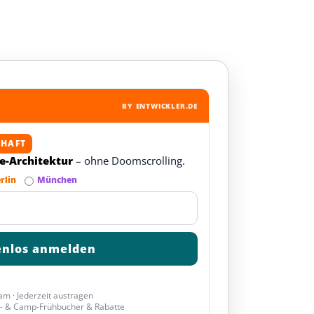
BY ENTWICKLER.DE
CHAFT
re-Architektur
– ohne Doomscrolling.
rlin
München
am · Jederzeit austragen
- & Camp-Frühbucher & Rabatte