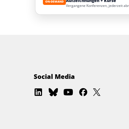
Aufzeichnungen + Kurse
ON-DEMAND
Vergangene Konferenzen, jederzeit ab
Social Media
Software
Software
Software
Software
Software
Architecture
Architecture
Architecture
Architecture
Architectur
Academy
Community
Summit
Summit
Summit
on
on
on
on
on
LinkedIn
Bluesky
YouTube
Facebook
Twitter