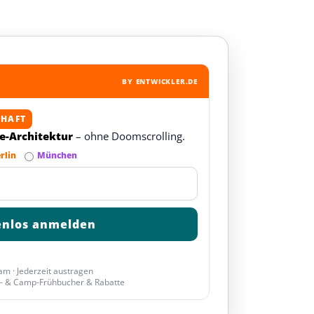
BY ENTWICKLER.DE
CHAFT
re-Architektur
– ohne Doomscrolling.
rlin
München
am · Jederzeit austragen
- & Camp-Frühbucher & Rabatte