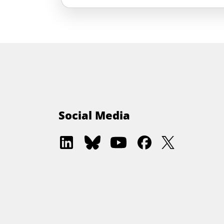
Social Media
Software
Software
Software
Software
Software
Architecture
Architecture
Architecture
Architecture
Architectur
Academy
Community
Summit
Summit
Summit
on
on
on
on
on
LinkedIn
Bluesky
YouTube
Facebook
Twitter