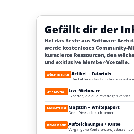
Gefällt dir der In
Hol das Beste aus Software Archi
werde kostenloses Community-Mit
kuratierte Ressourcen, den wöch
und exklusive Member-Vorteile.
Artikel + Tutorials
WÖCHENTLICH
Die Lektüre, die du finden würdest – 
Live-Webinare
2× / MONAT
Experten, die du direkt fragen kannst
Magazin + Whitepapers
MONATLICH
Deep Dives, die sich lohnen
Aufzeichnungen + Kurse
ON-DEMAND
Vergangene Konferenzen, jederzeit ab