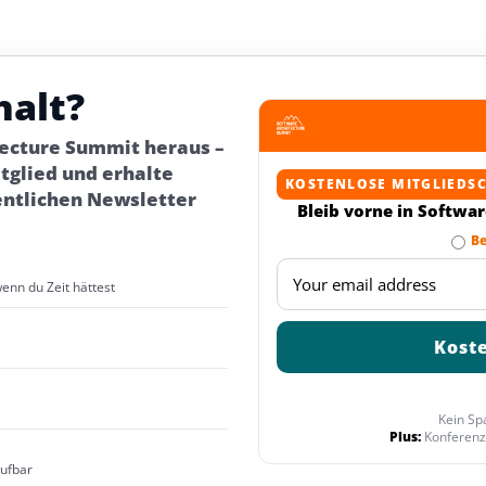
halt?
tecture Summit heraus –
glied und erhalte
KOSTENLOSE MITGLIEDS
entlichen Newsletter
Bleib vorne in Softwa
Be
wenn du Zeit hättest
Kein Sp
Plus:
Konferenz
rufbar