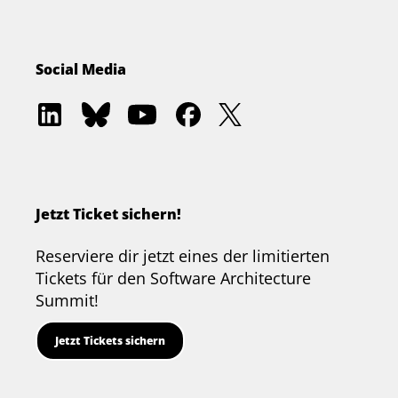
Social Media
Software
Software
Software
Software
Software
Architecture
Architecture
Architecture
Architecture
Architecture
Academy
Community
Summit
Summit
Summit
on
on
on
on
on
LinkedIn
Bluesky
YouTube
Facebook
Twitter
Jetzt Ticket sichern!
Reserviere dir jetzt eines der limitierten
Tickets für den Software Architecture
Summit!
Jetzt Tickets sichern