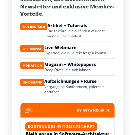
Newsletter und exklusive Member-
Vorteile.
Artikel + Tutorials
WÖCHENTLICH
Die Lektüre, die du finden würdest –
wenn du Zeit hättest
Live-Webinare
2× / MONAT
Experten, die du direkt fragen kannst
Magazin + Whitepapers
MONATLICH
Deep Dives, die sich lohnen
Aufzeichnungen + Kurse
ON-DEMAND
Vergangene Konferenzen, jederzeit
abrufbar
BY ENTWICKLER.DE
KOSTENLOSE MITGLIEDSCHAFT
Bleib vorne in Software-Architektur