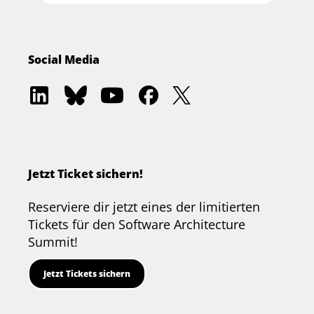
Social Media
Software
Software
Software
Software
Software
Architecture
Architecture
Architecture
Architecture
Architecture
Academy
Community
Summit
Summit
Summit
on
on
on
on
on
LinkedIn
Bluesky
YouTube
Facebook
Twitter
Jetzt Ticket sichern!
Reserviere dir jetzt eines der limitierten
Tickets für den Software Architecture
Summit!
Jetzt Tickets sichern