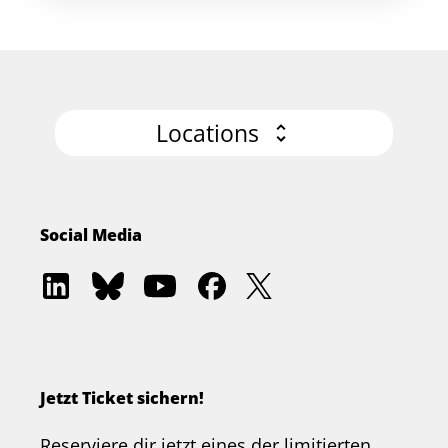
Locations
Social Media
Software
Software
Software
Software
Software
Architecture
Architecture
Architecture
Architecture
Architecture
Academy
Community
Summit
Summit
Summit
on
on
on
on
on
LinkedIn
Bluesky
YouTube
Facebook
Twitter
Jetzt Ticket sichern!
Reserviere dir jetzt eines der limitierten